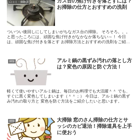
ガス台の焦げ付きを落とすには？
口コミ・体験談
お掃除の仕方とおすすめの洗剤
ついつい後回しにしてしまいがちなガス台の掃除。 そろそろ。。。
と思ったころには、頑固な焦げ付きがなかなか落ちない～！ 今日
は、頑固な焦げ付きを落とす お掃除方法とおすすめの洗剤をご紹介
します。 ガス台のおそうじには、ゴム手袋をお忘れなく！
アルミ鍋の黒ずみ汚れの落とし方
掃除
は？変色の原因と防ぐ方法！
軽くて使いやすいアルミ鍋は、毎日のお料理でも大活躍＾＾ でも、
すぐに黒く変色してしまいます（＾＾；） 今日は、アルミ鍋の黒ず
み汚れの取り方と 変色を防ぐ方法をご紹介したいと思います。
大掃除 窓のさん掃除の仕方とサ
掃除
ッシのカビ退治！掃除道具を上手
に使おう