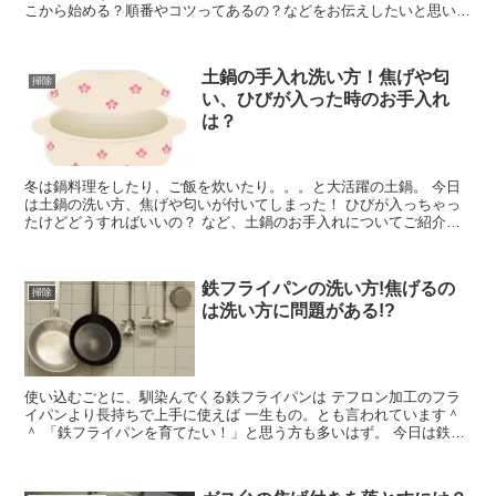
こから始める？順番やコツってあるの？などをお伝えしたいと思いま
す。参考にしてみて下さいね。
土鍋の手入れ洗い方！焦げや匂
掃除
い、ひびが入った時のお手入れ
は？
冬は鍋料理をしたり、ご飯を炊いたり。。。と大活躍の土鍋。 今日
は土鍋の洗い方、焦げや匂いが付いてしまった！ ひびが入っちゃっ
たけどどうすればいいの？ など、土鍋のお手入れについてご紹介し
ます。
鉄フライパンの洗い方!焦げるの
掃除
は洗い方に問題がある!?
使い込むごとに、馴染んでくる鉄フライパンは テフロン加工のフラ
イパンより長持ちで上手に使えば 一生もの。とも言われています＾
＾ 「鉄フライパンを育てたい！」と思う方も多いはず。 今日は鉄フ
ライパンと上手にお付き合いするために 基本の洗い方と...