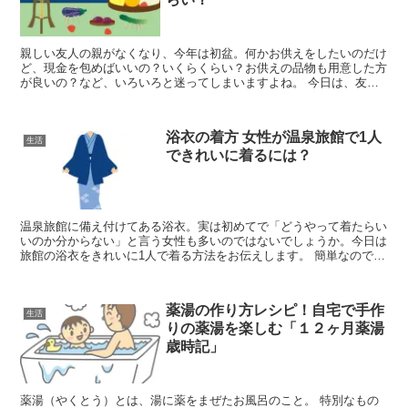
親しい友人の親がなくなり、今年は初盆。何かお供えをしたいのだけ
ど、現金を包めばいいの？いくらくらい？お供えの品物も用意した方
が良いの？など、いろいろと迷ってしまいますよね。 今日は、友人
の親の初盆はいくら包めばいい？ お供えも持っていく？相...
浴衣の着方 女性が温泉旅館で1人
生活
できれいに着るには？
温泉旅館に備え付けてある浴衣。実は初めてで「どうやって着たらい
いのか分からない」と言う女性も多いのではないでしょうか。今日は
旅館の浴衣をきれいに1人で着る方法をお伝えします。 簡単なので大
丈夫！ぜひチャレンジしてみて下さいね。
薬湯の作り方レシピ！自宅で手作
生活
りの薬湯を楽しむ「１２ヶ月薬湯
歳時記」
薬湯（やくとう）とは、湯に薬をまぜたお風呂のこと。 特別なもの