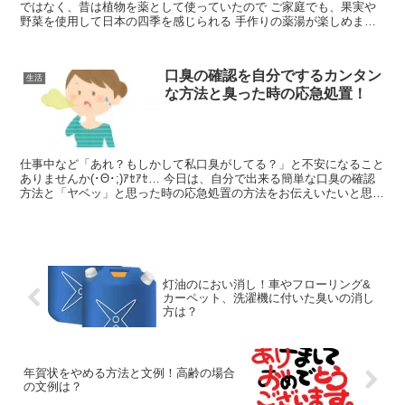
ではなく、昔は植物を薬として使っていたので ご家庭でも、果実や
野菜を使用して日本の四季を感じられる 手作りの薬湯が楽しめま
す。 今日は １２ヶ月、年間を通して それぞれの季節に合...
口臭の確認を自分でするカンタン
生活
な方法と臭った時の応急処置！
仕事中など「あれ？もしかして私口臭がしてる？」と不安になること
ありませんか(･Θ･;)ｱｾｱｾ… 今日は、自分で出来る簡単な口臭の確認
方法と「ヤベッ」と思った時の応急処置の方法をお伝えいたいと思い
ます！
灯油のにおい消し！車やフローリング&
カーペット、洗濯機に付いた臭いの消し
方は？
年賀状をやめる方法と文例！高齢の場合
の文例は？