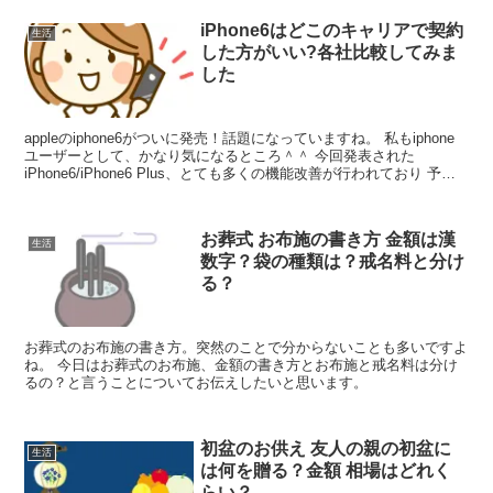
iPhone6はどこのキャリアで契約
生活
した方がいい?各社比較してみま
した
appleのiphone6がついに発売！話題になっていますね。 私もiphone
ユーザーとして、かなり気になるところ＾＾ 今回発表された
iPhone6/iPhone6 Plus、とても多くの機能改善が行われており 予約
販売台数が今までの過去...
お葬式 お布施の書き方 金額は漢
生活
数字？袋の種類は？戒名料と分け
る？
お葬式のお布施の書き方。突然のことで分からないことも多いですよ
ね。 今日はお葬式のお布施、金額の書き方とお布施と戒名料は分け
るの？と言うことについてお伝えしたいと思います。
初盆のお供え 友人の親の初盆に
生活
は何を贈る？金額 相場はどれく
らい？