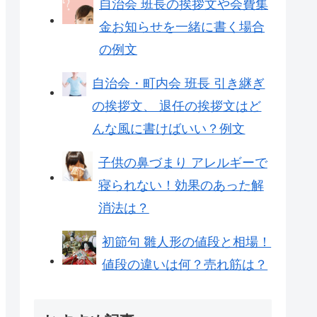
自治会 班長の挨拶文や会費集
金お知らせを一緒に書く場合
の例文
自治会・町内会 班長 引き継ぎ
の挨拶文、 退任の挨拶文はど
んな風に書けばいい？例文
子供の鼻づまり アレルギーで
寝られない！効果のあった解
消法は？
初節句 雛人形の値段と相場！
値段の違いは何？売れ筋は？