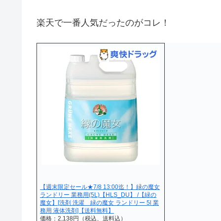
楽天で一番人気だったのがコレ！
【週末限定セール★7/8 13:00迄！】緑の魔女
ランドリー 業務用(5L)【HLS_DU】 /【緑の
魔女】[洗剤 洗濯 緑の魔女 ランドリー 5l 業
務用 液体洗剤]【送料無料】
価格：2,138円（税込、送料込）