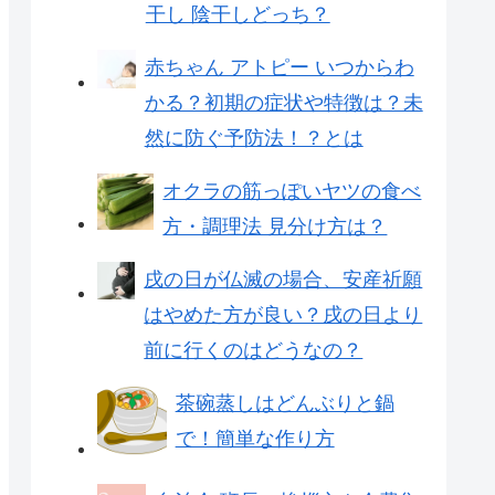
干し 陰干しどっち？
赤ちゃん アトピー いつからわ
かる？初期の症状や特徴は？未
然に防ぐ予防法！？とは
オクラの筋っぽいヤツの食べ
方・調理法 見分け方は？
戌の日が仏滅の場合、安産祈願
はやめた方が良い？戌の日より
前に行くのはどうなの？
茶碗蒸しはどんぶりと鍋
で！簡単な作り方