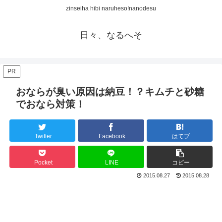
zinseiha hibi naruheso!nanodesu
日々、なるへそ
PR
おならが臭い原因は納豆！？キムチと砂糖
でおなら対策！
Twitter
Facebook
はてブ
Pocket
LINE
コピー
2015.08.27
2015.08.28