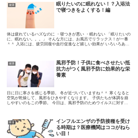
眠りたいのに眠れない！？入浴法
健康
で寝つきをよくする！編
体は疲れているハズなのに ・寝つきが悪い ・眠れない 「眠りたいの
に、眠れない。。。」 そんな方には、お風呂でリラックス！が一番
＾＾ 入浴には、疲労回復や血行促進など嬉しい効果が いろいろあり
ます♪ 寝つきをよくするために、副交感神経を活性...
風邪予防！子供に食べさせたい抵
健康
抗力がつく風邪予防に効果的な栄
養素
日に日に寒さを感じる季節。 冬が近づいていますね＾＾ 寒くなると
空気が乾燥して、風邪をひきやすくなります。 子供たちが体調を崩
しやすいのもこの季節。 今日は、風邪予防のためウイルスに対する
抵抗力・免疫力を高めるために積極的に取りたい 食事...
インフルエンザの予防接種を受け
健康
る時期は？医療機関はココがねら
い目！