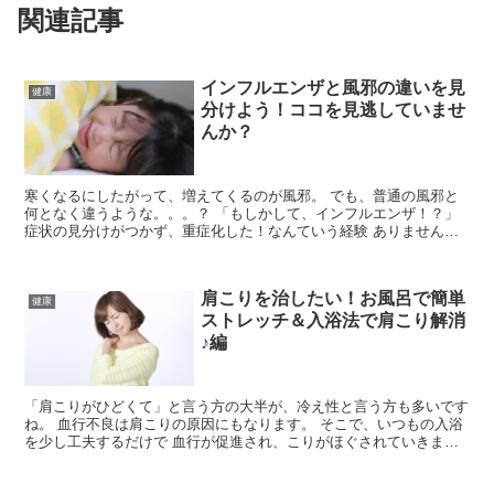
関連記事
インフルエンザと風邪の違いを見
健康
分けよう！ココを見逃していませ
んか？
寒くなるにしたがって、増えてくるのが風邪。 でも、普通の風邪と
何となく違うような。。。？ 「もしかして、インフルエンザ！？」
症状の見分けがつかず、重症化した！なんていう経験 ありません
か？ 我が家は長男がアレルギー体質で、年中 鼻が詰まっ...
肩こりを治したい！お風呂で簡単
健康
ストレッチ＆入浴法で肩こり解消
♪編
「肩こりがひどくて」と言う方の大半が、冷え性と言う方も多いです
ね。 血行不良は肩こりの原因にもなります。 そこで、いつもの入浴
を少し工夫するだけで 血行が促進され、こりがほぐされていきます
よ。 今日は肩こり解消におススメの入浴法をご紹介しま...