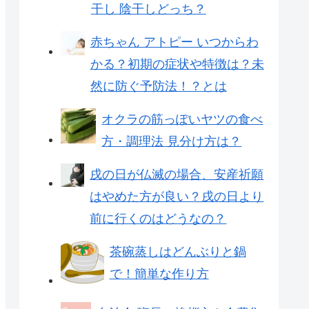
干し 陰干しどっち？
赤ちゃん アトピー いつからわ
かる？初期の症状や特徴は？未
然に防ぐ予防法！？とは
オクラの筋っぽいヤツの食べ
方・調理法 見分け方は？
戌の日が仏滅の場合、安産祈願
はやめた方が良い？戌の日より
前に行くのはどうなの？
茶碗蒸しはどんぶりと鍋
で！簡単な作り方