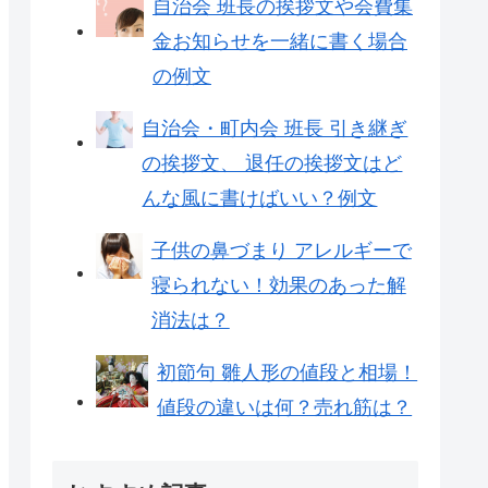
自治会 班長の挨拶文や会費集
金お知らせを一緒に書く場合
の例文
自治会・町内会 班長 引き継ぎ
の挨拶文、 退任の挨拶文はど
んな風に書けばいい？例文
子供の鼻づまり アレルギーで
寝られない！効果のあった解
消法は？
初節句 雛人形の値段と相場！
値段の違いは何？売れ筋は？