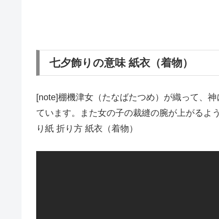
七夕飾りの意味 紙衣（着物）
[note]棚機津女（たなばたつめ）が織って
ています。また女の子の裁縫の腕が上がるようにと
り紙 折り方 紙衣（着物）