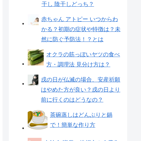
干し 陰干しどっち？
赤ちゃん アトピー いつからわ
かる？初期の症状や特徴は？未
然に防ぐ予防法！？とは
オクラの筋っぽいヤツの食べ
方・調理法 見分け方は？
戌の日が仏滅の場合、安産祈願
はやめた方が良い？戌の日より
前に行くのはどうなの？
茶碗蒸しはどんぶりと鍋
で！簡単な作り方