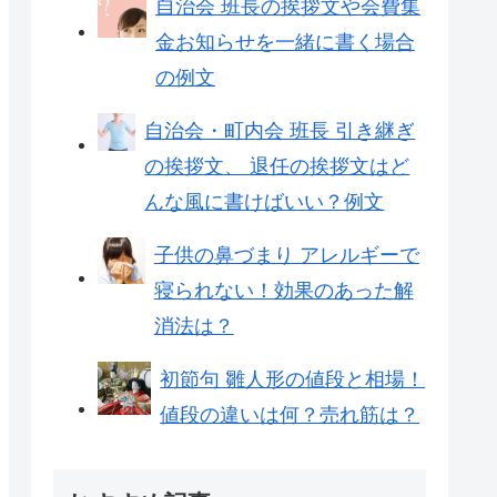
自治会 班長の挨拶文や会費集
金お知らせを一緒に書く場合
の例文
自治会・町内会 班長 引き継ぎ
の挨拶文、 退任の挨拶文はど
んな風に書けばいい？例文
子供の鼻づまり アレルギーで
寝られない！効果のあった解
消法は？
初節句 雛人形の値段と相場！
値段の違いは何？売れ筋は？