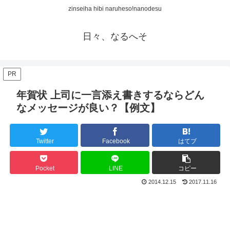
zinseiha hibi naruheso!nanodesu
日々、なるへそ
PR
年賀状 上司に一言添え書きするならどん
なメッセージが良い？【例文】
Twitter
Facebook
はてブ
Pocket
LINE
コピー
2014.12.15
2017.11.16