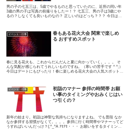
男の子の七五三は、5歳でやるものと思っていたのに、近所の同い年
3歳の男の子は写真の前撮りをしたー！？ 七五三、男の子は3歳にや
るの？しなくても良いものなの？ 正しいのはどっち？？？ 今日は、
七五三の由来や意味も合わせてご紹介しますので、参...
春もある花火大会 関東で楽しめ
イベント・行事
る おすすめスポット
春に見る花火も、これからだんだんと夏に向かっていく。。。。 そ
んな気配が感じられてうれしいものですね。（寒いの苦手です ^ ^;）
今日はデートにもぴったり！春に楽しめる花火大会の人気スポットを
ご紹介します。
初詣のマナー 参拝の時間帯 お願
イベント・行事
い事のタイミングやおみくじはい
つ引くの？
新年の始まり。初詣は神聖な気持ちになりますよね。 でも普段 なか
なか参拝する習慣がなくて。。。。参拝に行く時間帯やマナーってど
うすればいいんだっけ？(;^_^A ｱｾｱｾ・・・ お願いをするタイミング