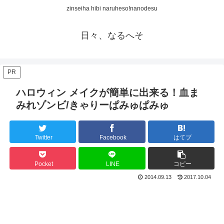
zinseiha hibi naruheso!nanodesu
日々、なるへそ
PR
ハロウィン メイクが簡単に出来る！血ま
みれゾンビ/きゃりーぱみゅぱみゅ
Twitter
Facebook
はてブ
Pocket
LINE
コピー
2014.09.13
2017.10.04