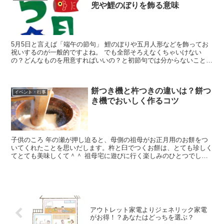
兜や鯉のぼりを飾る意味
5月5日と言えば「端午の節句」 鯉のぼりや五月人形などを飾ってお
祝いするのが一般的ですよね。 でも全部そろえなくちゃいけない
の？どんなものを用意すればいいの？と初節句では分からないことば
かり。。。。 今日は鎧や兜、鯉のぼりを飾る意味から揃え...
餅つき機と杵つきの違いは？餅つ
イベント・行事
き機でおいしく作るコツ
子供のころ 年の瀬が押し迫ると、母側の祖母がお正月用のお餅をつ
いてくれたことを思いだします。杵と臼でつくお餅は、とても珍しく
てとても美味しくて＾＾ 祖母宅に遊びに行く楽しみのひとつでした
が、祖母と共に杵と臼も年を取り、餅つきがされることはな...
アウトレット家電よりジェネリック家電
がお得！？あなたはどっちを選ぶ？