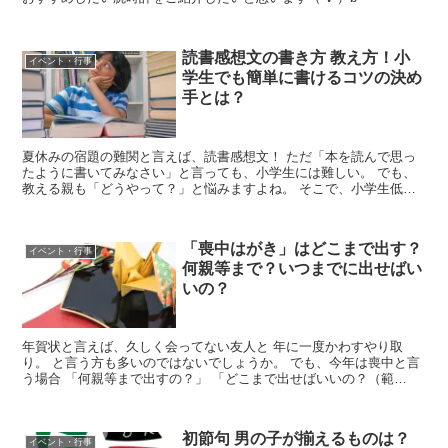
読書感想文の書き方 教え方！小
イベント・行事
学生でも簡単に書けるコツの決め
手とは？
夏休みの宿題の難関と言えば、読書感想文！ ただ「本を読んで思っ
たように書いてみなさい」と言っても、小学生には難しい。 でも、
教える親も「どうやって？」と悩みますよね。 そこで、小学生低学
年でも書ける簡単な書き方・教え方のポイントをご紹介した...
「喪中はがき」はどこまで出す？
イベント・行事
何親等まで？いつまでに出せばい
いの？
年賀状と言えば、久しく会ってない友人と 年に一度かわすやり取
り。 と言う方も多いのではないでしょうか。 でも、今年は喪中と言
う場合 「何親等まで出すの？」 「どこまで出せばいいの？（範
囲）」 「いつ頃までに出せばいいの？」と 迷ってしまいま...
初節句 男の子が揃えるものは？
イベント・行事