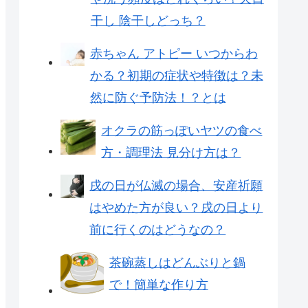
干し 陰干しどっち？
赤ちゃん アトピー いつからわ
かる？初期の症状や特徴は？未
然に防ぐ予防法！？とは
オクラの筋っぽいヤツの食べ
方・調理法 見分け方は？
戌の日が仏滅の場合、安産祈願
はやめた方が良い？戌の日より
前に行くのはどうなの？
茶碗蒸しはどんぶりと鍋
で！簡単な作り方