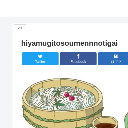
PR
hiyamugitosoumennnotigai
Twitter
Facebook
はてブ