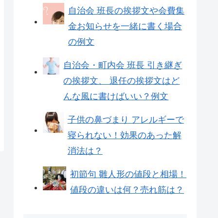
自治会 班長の挨拶文や会費集
金お知らせを一緒に書く場合
の例文
自治会・町内会 班長 引き継ぎ
の挨拶文、 退任の挨拶文はど
んな風に書けばいい？例文
子供の鼻づまり アレルギーで
寝られない！効果のあった解
消法は？
初節句 雛人形の値段と相場！
値段の違いは何？売れ筋は？