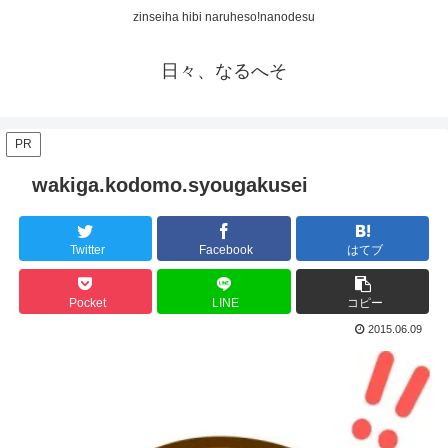
zinseiha hibi naruheso!nanodesu
日々、なるへそ
PR
wakiga.kodomo.syougakusei
Twitter
Facebook
はてブ
Pocket
LINE
コピー
2015.06.09