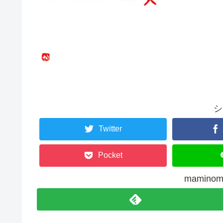
シ
Twitter
Pocket
mamin