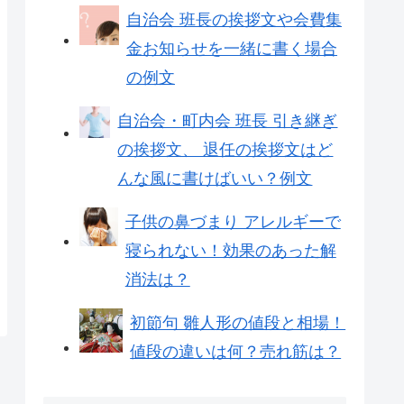
自治会 班長の挨拶文や会費集
金お知らせを一緒に書く場合
の例文
自治会・町内会 班長 引き継ぎ
の挨拶文、 退任の挨拶文はど
んな風に書けばいい？例文
子供の鼻づまり アレルギーで
寝られない！効果のあった解
消法は？
初節句 雛人形の値段と相場！
値段の違いは何？売れ筋は？