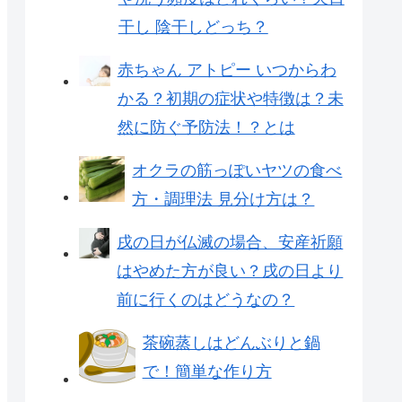
干し 陰干しどっち？
赤ちゃん アトピー いつからわ
かる？初期の症状や特徴は？未
然に防ぐ予防法！？とは
オクラの筋っぽいヤツの食べ
方・調理法 見分け方は？
戌の日が仏滅の場合、安産祈願
はやめた方が良い？戌の日より
前に行くのはどうなの？
茶碗蒸しはどんぶりと鍋
で！簡単な作り方