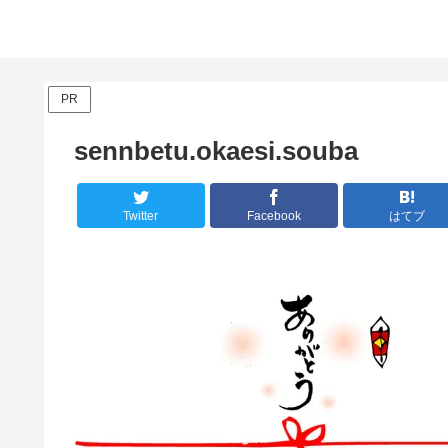
PR
sennbetu.okaesi.souba
Twitter
Facebook
はてブ