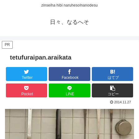
zinseiha hibi naruheso!nanodesu
日々、なるへそ
PR
tetufuraipan.araikata
Twitter
Facebook
はてブ
Pocket
LINE
コピー
2014.11.27